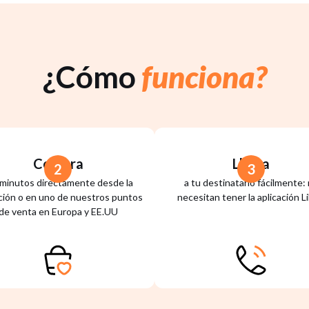
¿Cómo
funciona?
Compra
Llama
2
3
 minutos directamente desde la
a tu destinatario fácilmente:
ación o en uno de nuestros puntos
necesitan tener la aplicación L
de venta en Europa y EE.UU