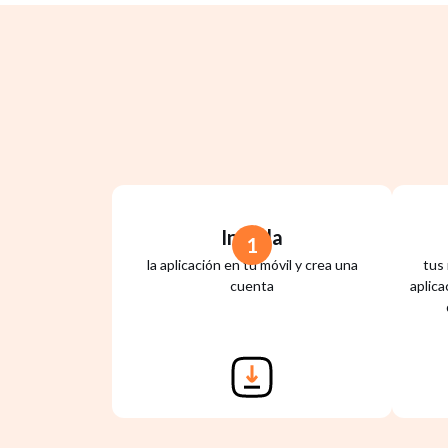
Instala
1
la aplicación en tu móvil y crea una
tus
cuenta
aplic