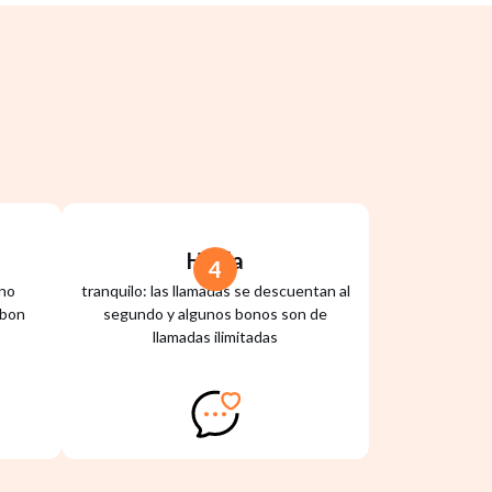
Habla
4
 no
tranquilo: las llamadas se descuentan al
ibon
segundo y algunos bonos son de
llamadas ilimitadas