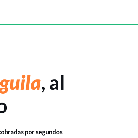
guila
, al
o
 cobradas por segundos