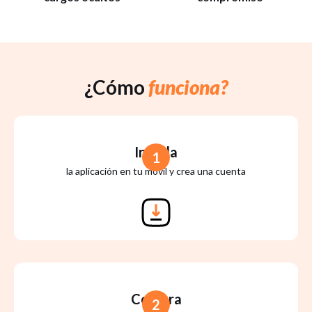
¿Cómo
funciona?
Instala
1
la aplicación en tu móvil y crea una cuenta
Compra
2