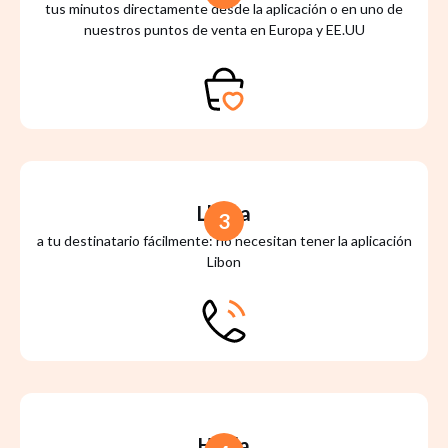
tus minutos directamente desde la aplicación o en uno de
nuestros puntos de venta en Europa y EE.UU
Llama
3
a tu destinatario fácilmente: no necesitan tener la aplicación
Libon
Habla