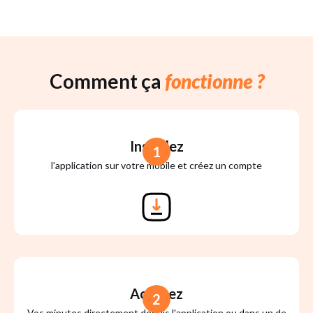
Comment ça
fonctionne ?
Installez
1
l’application sur votre mobile et créez un compte
Achetez
2
Vos minutes directement depuis l'application ou dans un de