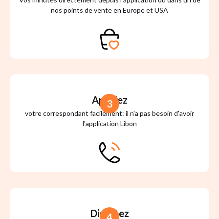
nos points de vente en Europe et USA
Appelez
3
votre correspondant facilement: il n'a pas besoin d'avoir
l'application Libon
Discutez
4