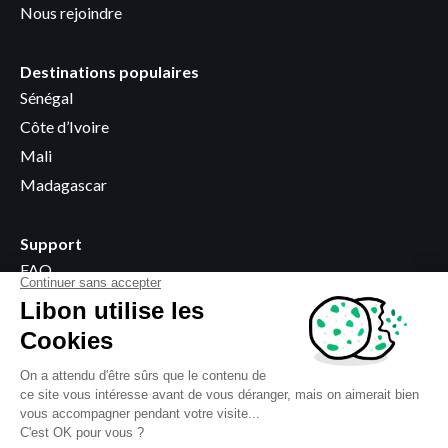
Nous rejoindre
Destinations populaires
Sénégal
Côte d’Ivoire
Mali
Madagascar
Support
FAQ
Devenir revendeur
Points de vente
Informations légales
Termes et Conditions
Vie privée