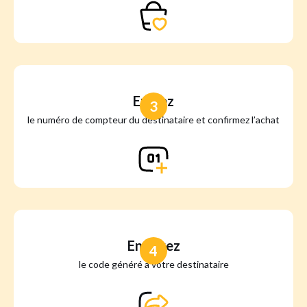
Entrez
3
le numéro de compteur du destinataire et confirmez l’achat
Envoyez
4
le code généré à votre destinataire