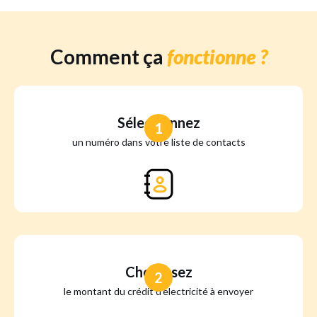
Comment ça
fonctionne ?
Sélectionnez
1
un numéro dans votre liste de contacts
Choisissez
2
le montant du crédit d'électricité à envoyer