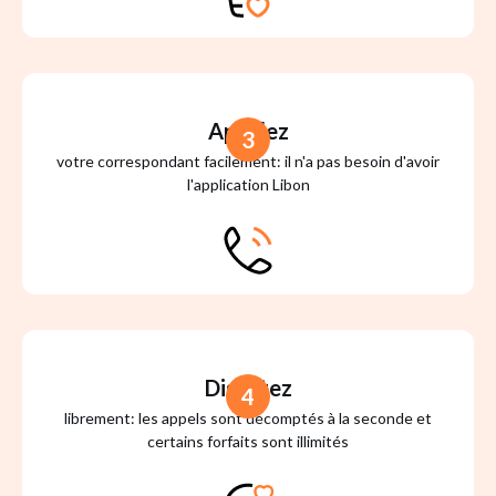
Appelez
3
votre correspondant facilement: il n'a pas besoin d'avoir
l'application Libon
Discutez
4
librement: les appels sont décomptés à la seconde et
certains forfaits sont illimités