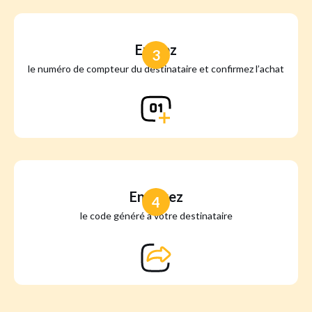
Entrez
3
le numéro de compteur du destinataire et confirmez l’achat
Envoyez
4
le code généré à votre destinataire