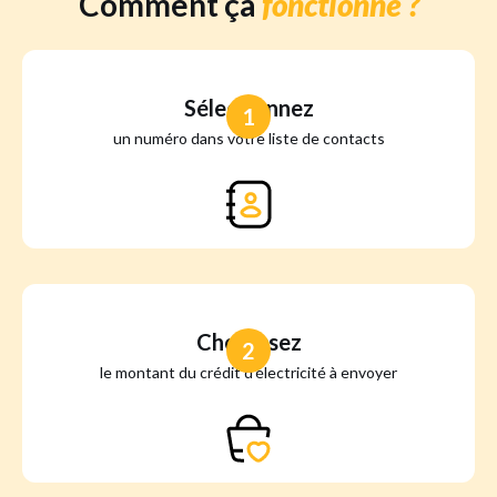
Comment ça
fonctionne ?
Sélectionnez
1
un numéro dans votre liste de contacts
Choisissez
2
le montant du crédit d'électricité à envoyer