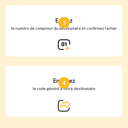
Entrez
3
le numéro de compteur du destinataire et confirmez l’achat
Envoyez
4
le code généré à votre destinataire