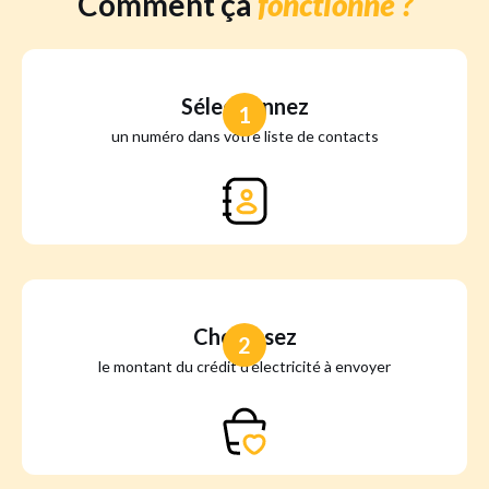
Comment ça
fonctionne ?
Sélectionnez
1
un numéro dans votre liste de contacts
Choisissez
2
le montant du crédit d'électricité à envoyer