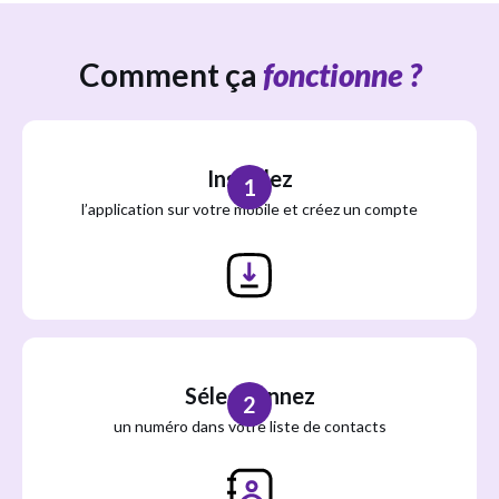
Comment ça
fonctionne ?
Installez
1
l’application sur votre mobile et créez un compte
Sélectionnez
2
un numéro dans votre liste de contacts