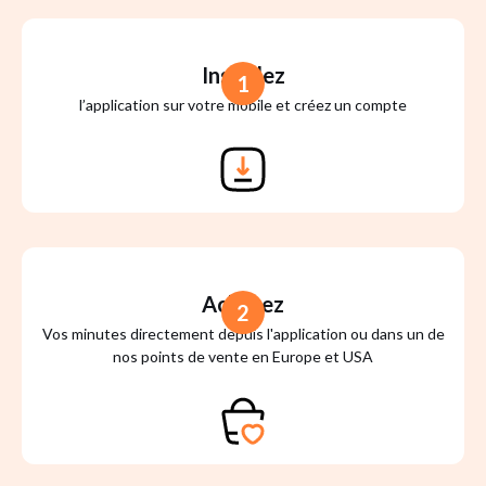
Installez
1
l’application sur votre mobile et créez un compte
Achetez
2
Vos minutes directement depuis l'application ou dans un de
nos points de vente en Europe et USA