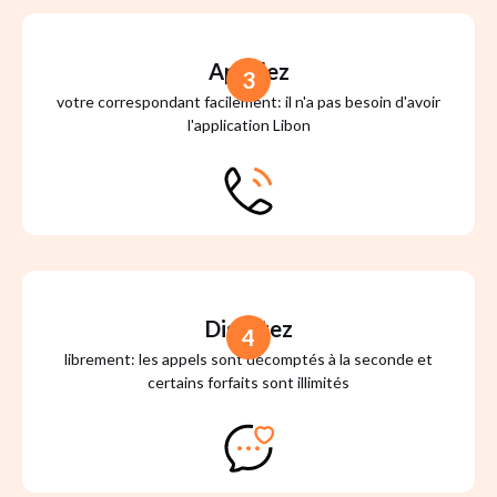
Appelez
3
votre correspondant facilement: il n'a pas besoin d'avoir
l'application Libon
Discutez
4
librement: les appels sont décomptés à la seconde et
certains forfaits sont illimités