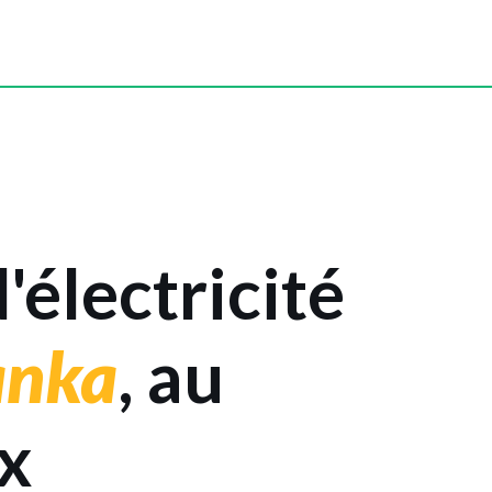
'électricité
Lanka
, au
ix