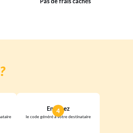
Pas de frais cachés
?
Envoyez
4
ataire
le code généré à votre destinataire