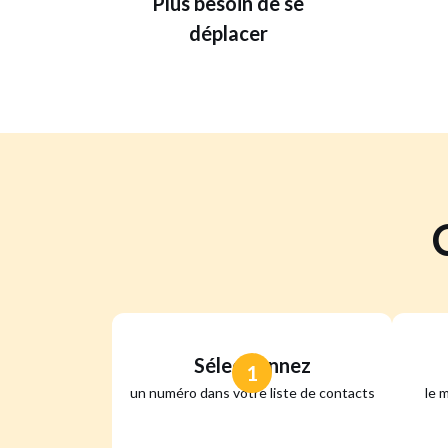
Plus besoin de se
déplacer
Sélectionnez
1
un numéro dans votre liste de contacts
le 