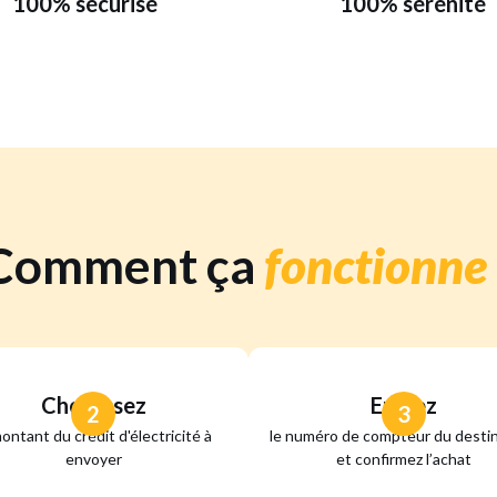
100% sécurisé
100% sérénité
Comment ça
fonctionne 
Choisissez
Entrez
2
3
montant du crédit d'électricité à
le numéro de compteur du destin
envoyer
et confirmez l’achat