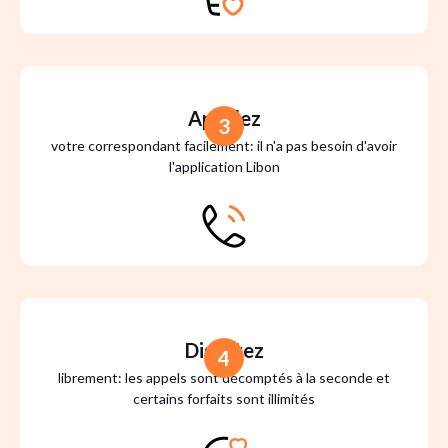
Appelez
3
votre correspondant facilement: il n'a pas besoin d'avoir
l'application Libon
Discutez
4
librement: les appels sont décomptés à la seconde et
certains forfaits sont illimités