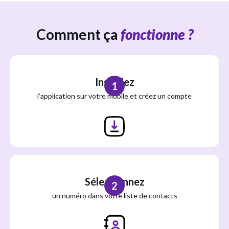
Comment ça
fonctionne ?
Installez
1
l’application sur votre mobile et créez un compte
Sélectionnez
2
un numéro dans votre liste de contacts