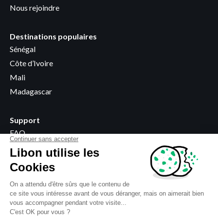
Nous rejoindre
Destinations populaires
Sénégal
Côte d’Ivoire
Mali
Madagascar
Support
FAQ
Devenir revendeur
Points de vente
Informations légales
Termes et Conditions
Vie privée