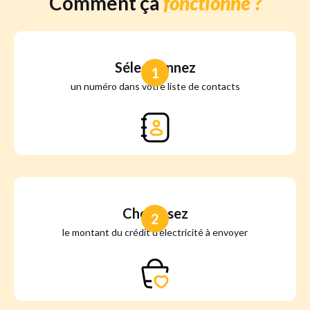
Comment ça
fonctionne ?
Sélectionnez
1
un numéro dans votre liste de contacts
Choisissez
2
le montant du crédit d'électricité à envoyer