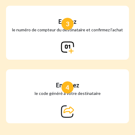
Entrez
3
le numéro de compteur du destinataire et confirmez l’achat
Envoyez
4
le code généré à votre destinataire