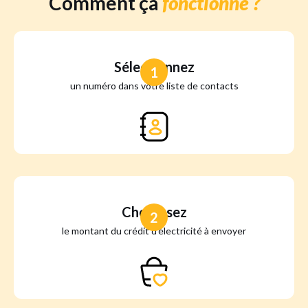
Comment ça
fonctionne ?
Sélectionnez
1
un numéro dans votre liste de contacts
Choisissez
2
le montant du crédit d'électricité à envoyer