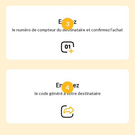
Entrez
3
le numéro de compteur du destinataire et confirmez l’achat
Envoyez
4
le code généré à votre destinataire