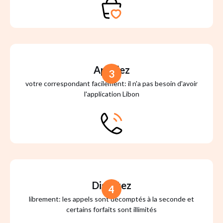
Appelez
3
votre correspondant facilement: il n'a pas besoin d'avoir
l'application Libon
Discutez
4
librement: les appels sont décomptés à la seconde et
certains forfaits sont illimités