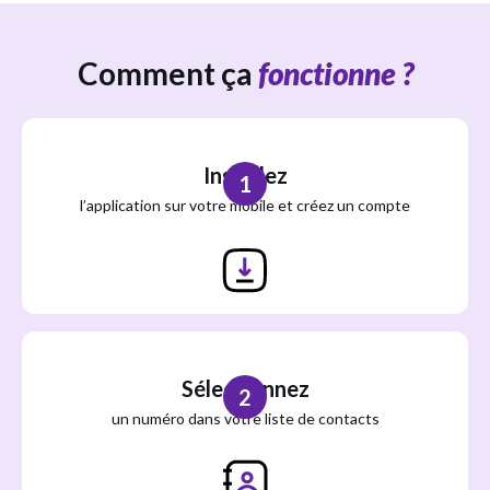
Comment ça
fonctionne ?
Installez
1
l’application sur votre mobile et créez un compte
Sélectionnez
2
un numéro dans votre liste de contacts