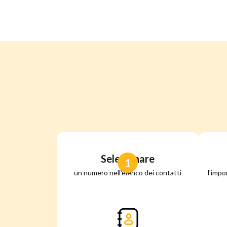
Selezionare
1
un numero nell'elenco dei contatti
l'impo