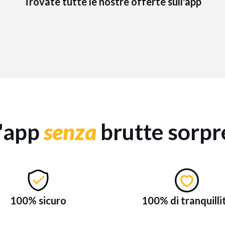
Trovate tutte le nostre offerte sull'app
'app
senza
brutte sorpr
100% sicuro
100% di tranquilli