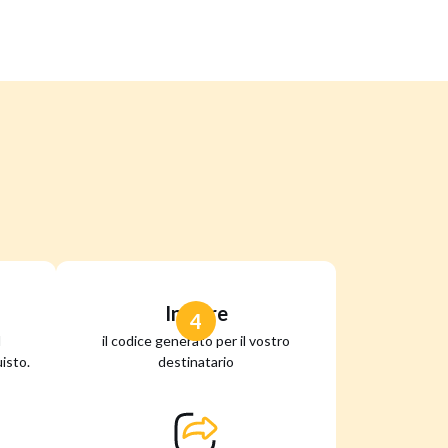
Inviare
4
l
il codice generato per il vostro
isto.
destinatario