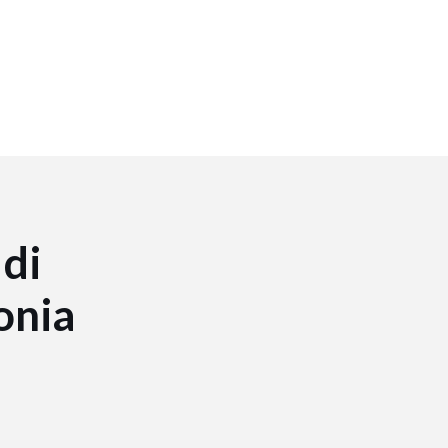
 di
lonia