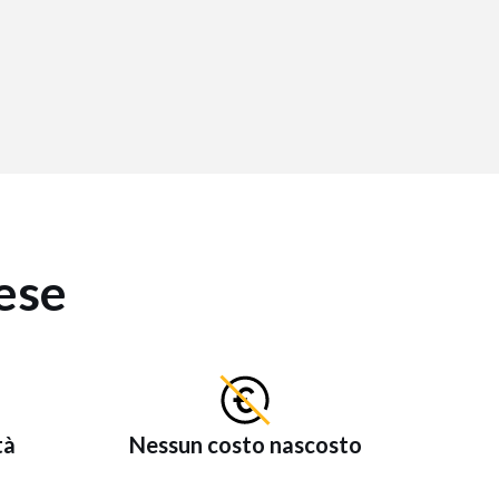
ese
tà
Nessun costo nascosto