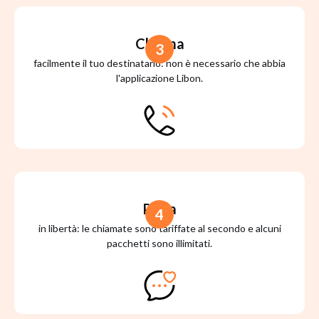
Chiama
3
facilmente il tuo destinatario: non è necessario che abbia
l'applicazione Libon.
Parla
4
in libertà: le chiamate sono tariffate al secondo e alcuni
pacchetti sono illimitati.