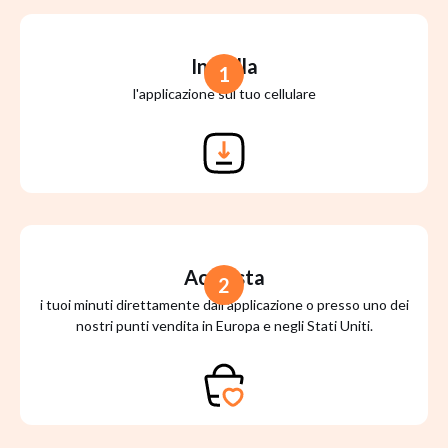
Installa
1
l'applicazione sul tuo cellulare
Acquista
2
i tuoi minuti direttamente dall'applicazione o presso uno dei
nostri punti vendita in Europa e negli Stati Uniti.