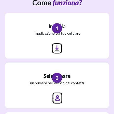
Come
funziona?
Installa
1
l'applicazione sul tuo cellulare
Selezionare
2
un numero nell'elenco dei contatti