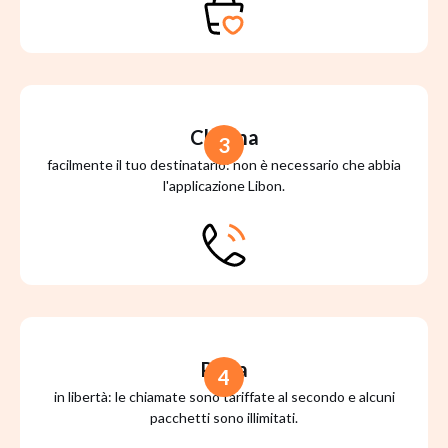
Chiama
3
facilmente il tuo destinatario: non è necessario che abbia
l'applicazione Libon.
Parla
4
in libertà: le chiamate sono tariffate al secondo e alcuni
pacchetti sono illimitati.