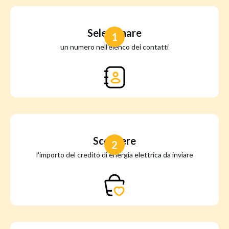
Selezionare
1
un numero nell'elenco dei contatti
Scegliere
2
l'importo del credito di energia elettrica da inviare