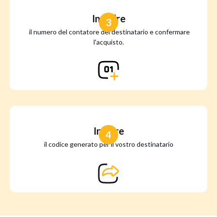
Inserire
3
il numero del contatore del destinatario e confermare
l'acquisto.
Inviare
4
il codice generato per il vostro destinatario