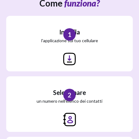
Come
funziona?
Installa
1
l'applicazione sul tuo cellulare
Selezionare
2
un numero nell'elenco dei contatti