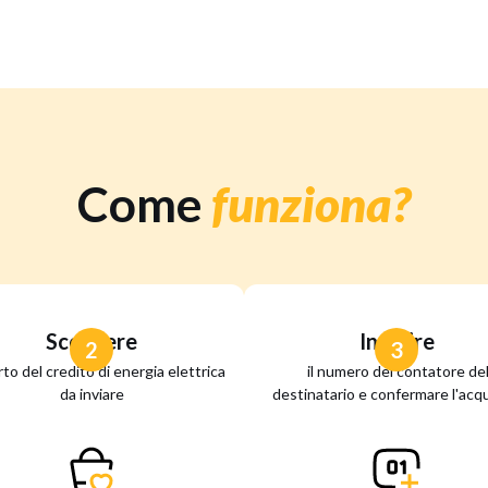
Come
funziona?
Scegliere
Inserire
2
3
rto del credito di energia elettrica
il numero del contatore de
da inviare
destinatario e confermare l'acqu