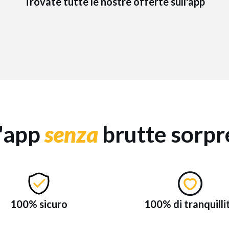
Trovate tutte le nostre offerte sull'app
'app
senza
brutte sorpr
100% sicuro
100% di tranquilli