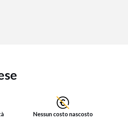
ese
tà
Nessun costo nascosto