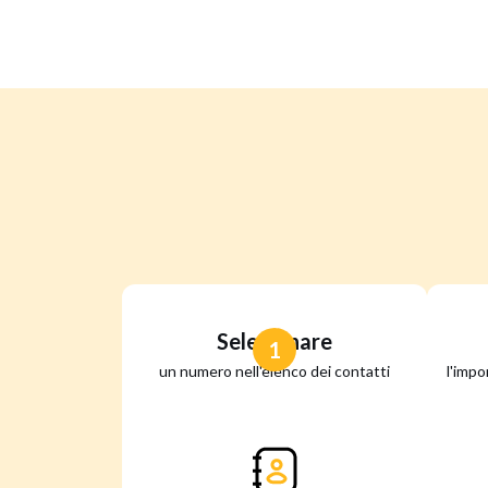
Selezionare
1
un numero nell'elenco dei contatti
l'impo