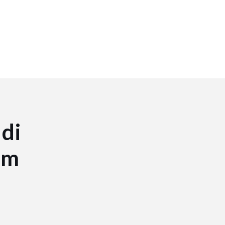
 di
am