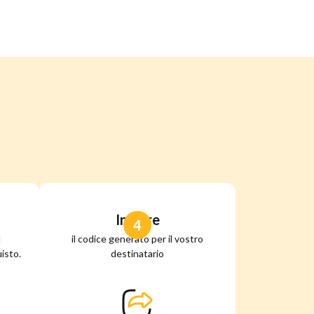
Inviare
4
l
il codice generato per il vostro
isto.
destinatario