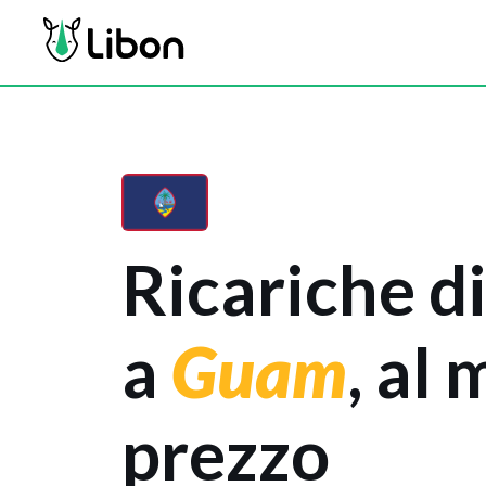
Ricariche di
a
Guam
, al 
prezzo