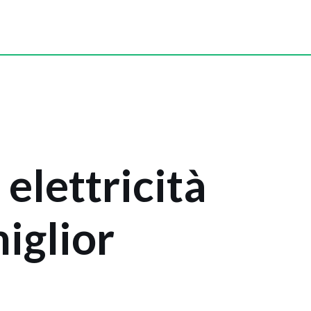
 elettricità
miglior