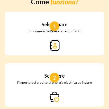
Come
funziona?
Selezionare
1
un numero nell'elenco dei contatti
Scegliere
2
l'importo del credito di energia elettrica da inviare