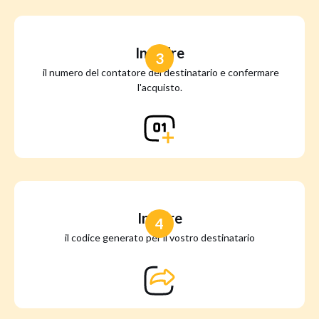
Inserire
3
il numero del contatore del destinatario e confermare
l'acquisto.
Inviare
4
il codice generato per il vostro destinatario