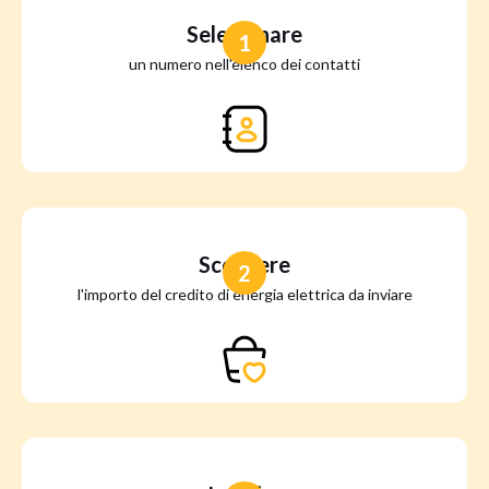
Selezionare
1
un numero nell'elenco dei contatti
Scegliere
2
l'importo del credito di energia elettrica da inviare