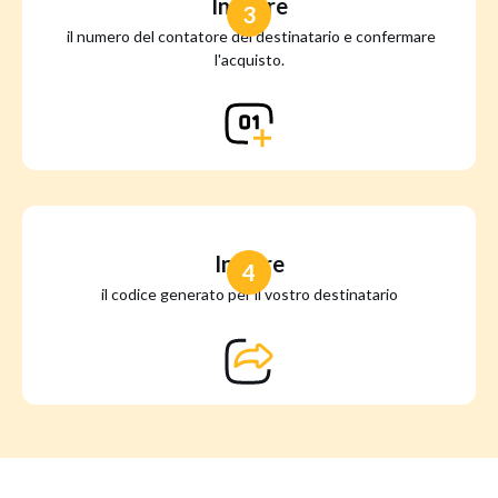
Inserire
3
il numero del contatore del destinatario e confermare
l'acquisto.
Inviare
4
il codice generato per il vostro destinatario