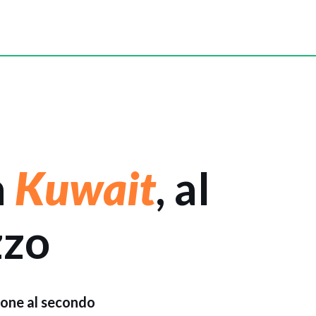
n
Kuwait
, al
zzo
ione al secondo