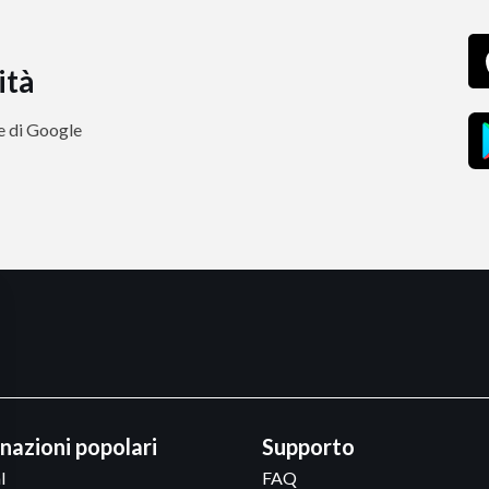
ità
re di Google
nazioni popolari
Supporto
l
FAQ