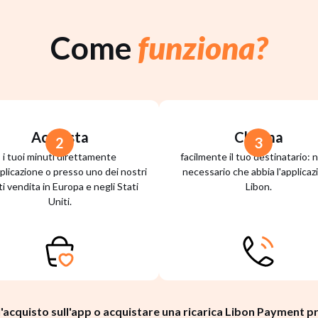
Come
funziona?
Acquista
Chiama
2
3
i tuoi minuti direttamente
facilmente il tuo destinatario: 
pplicazione o presso uno dei nostri
necessario che abbia l'applicaz
i vendita in Europa e negli Stati
Libon.
Uniti.
 l'acquisto sull'app o acquistare una ricarica Libon Payment 