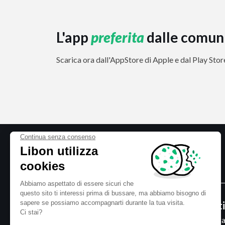
L'app
preferita
dalle comun
Scarica ora dall'AppStore di Apple e dal Play Sto
Chi siamo
Desti
Chi siamo?
Senega