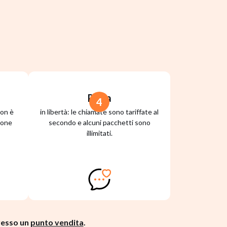
Parla
4
non è
in libertà: le chiamate sono tariffate al
ione
secondo e alcuni pacchetti sono
illimitati.
presso un
punto vendita
.