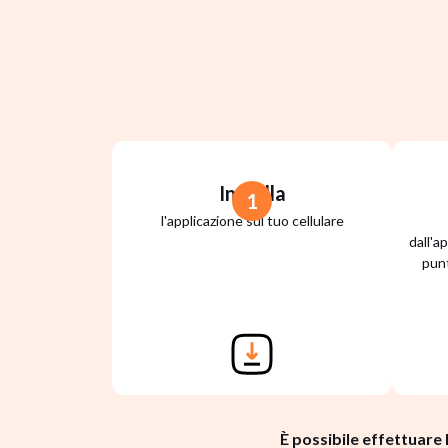
Installa
1
l'applicazione sul tuo cellulare
dall'a
punt
È possibile effettuare