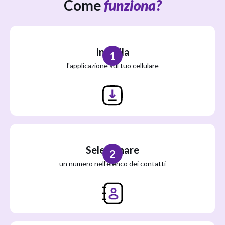
Come
funziona?
Installa
1
l'applicazione sul tuo cellulare
Selezionare
2
un numero nell'elenco dei contatti