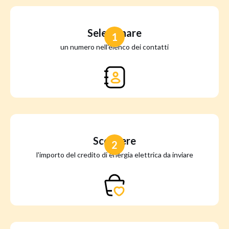
Selezionare
1
un numero nell'elenco dei contatti
Scegliere
2
l'importo del credito di energia elettrica da inviare