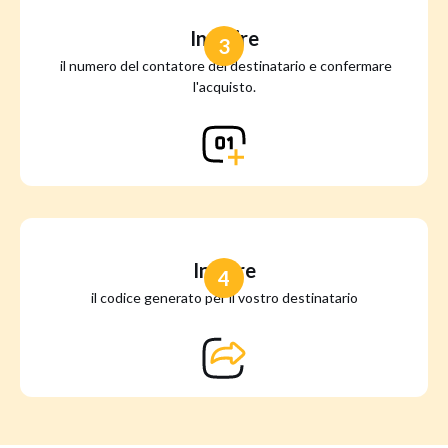
Inserire
3
il numero del contatore del destinatario e confermare
l'acquisto.
Inviare
4
il codice generato per il vostro destinatario