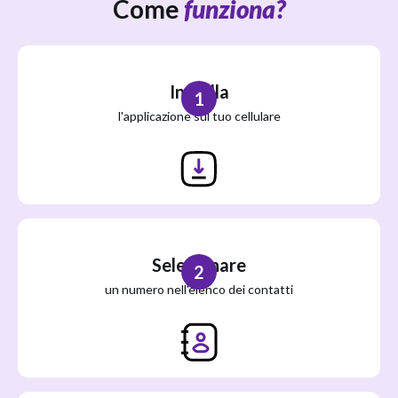
Come
funziona?
Installa
1
l'applicazione sul tuo cellulare
Selezionare
2
un numero nell'elenco dei contatti