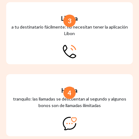
Llama
3
a tu destinatario fácilmente: no necesitan tener la aplicación
Libon
Habla
4
tranquilo: las llamadas se descuentan al segundo y algunos
bonos son de llamadas ilimitadas