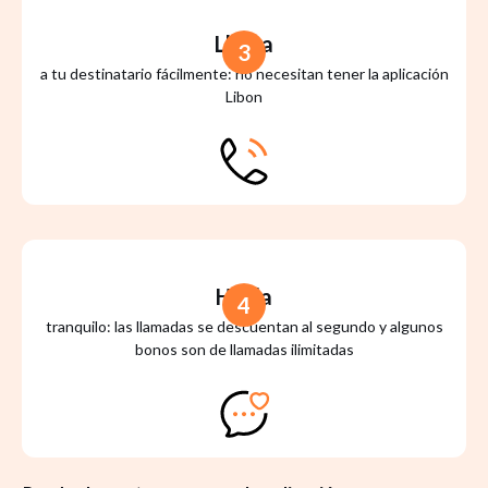
Llama
3
a tu destinatario fácilmente: no necesitan tener la aplicación
Libon
Habla
4
tranquilo: las llamadas se descuentan al segundo y algunos
bonos son de llamadas ilimitadas