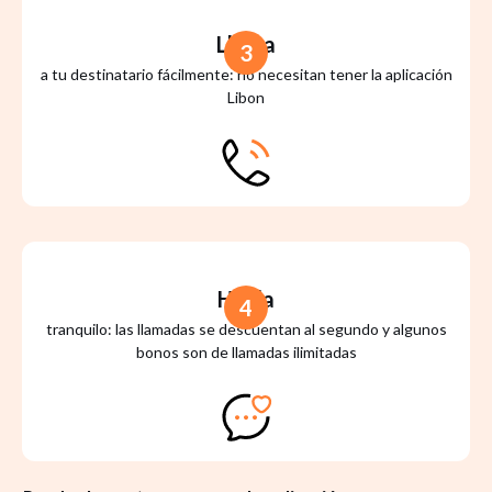
Llama
3
a tu destinatario fácilmente: no necesitan tener la aplicación
Libon
Habla
4
tranquilo: las llamadas se descuentan al segundo y algunos
bonos son de llamadas ilimitadas