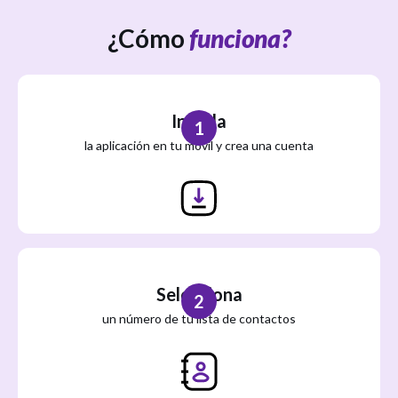
¿Cómo
funciona?
Instala
1
la aplicación en tu móvil y crea una cuenta
Selecciona
2
un número de tu lista de contactos