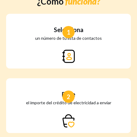
¿Cómo
funciona?
Selecciona
1
un número de tu lista de contactos
Elige
2
el importe del crédito de electricidad a enviar