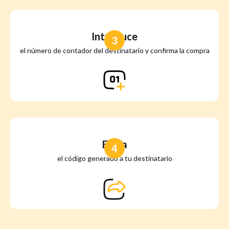
Introduce
3
el número de contador del destinatario y confirma la compra
Envía
4
el código generado a tu destinatario