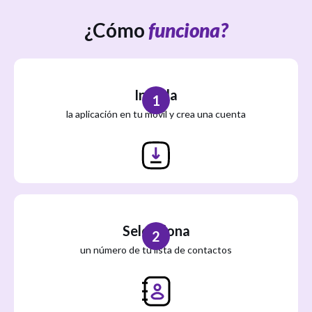
¿Cómo
funciona?
Instala
1
la aplicación en tu móvil y crea una cuenta
Selecciona
2
un número de tu lista de contactos