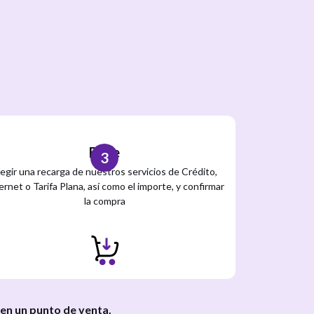
Elige
3
legir una recarga de nuestros servicios de Crédito,
ernet o Tarifa Plana, así como el importe, y confirmar
la compra
 en un
punto de venta
.