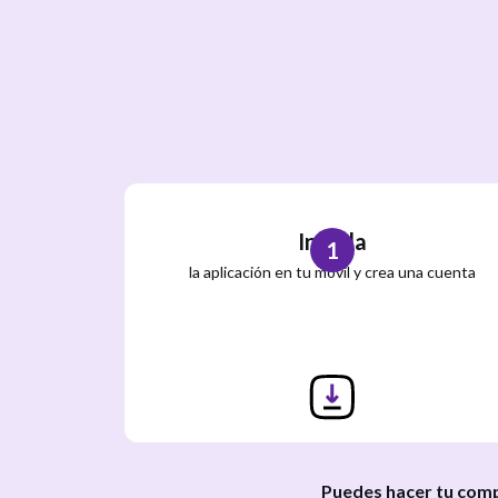
Instala
1
la aplicación en tu móvil y crea una cuenta
Puedes hacer tu comp