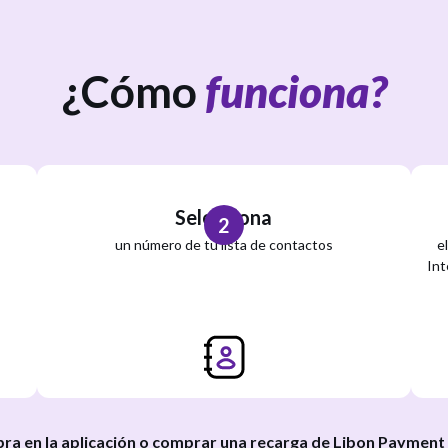
¿Cómo
funciona?
Selecciona
2
un número de tu lista de contactos
e
Int
ra en la aplicación o comprar una recarga de Libon Payment